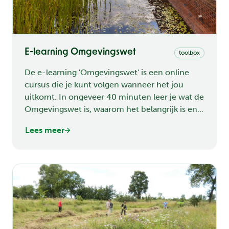
E-learning Omgevingswet
toolbox
De e-learning 'Omgevingswet' is een online
cursus die je kunt volgen wanneer het jou
uitkomt. In ongeveer 40 minuten leer je wat de
Omgevingswet is, waarom het belangrijk is en
hoe je kunt participeren in de ontwikkeling van
Lees meer
de Omgevingwet in jouw gemeente, invloed
kunt uitoefenen op de verbetering van...