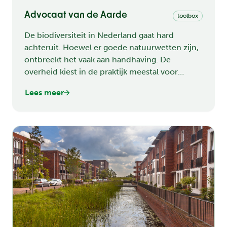
Advocaat van de Aarde
toolbox
De biodiversiteit in Nederland gaat hard
achteruit. Hoewel er goede natuurwetten zijn,
ontbreekt het vaak aan handhaving. De
overheid kiest in de praktijk meestal voor
economische belangen, terwijl de natuur – die
Lees meer
zichzelf niet kan verdedigen – het onderspit
delft. Dit veroorzaakt niet alleen ecologische
schade, maar zorgt ook voor...