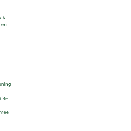
uik
 en
ening
 'e-
rmee