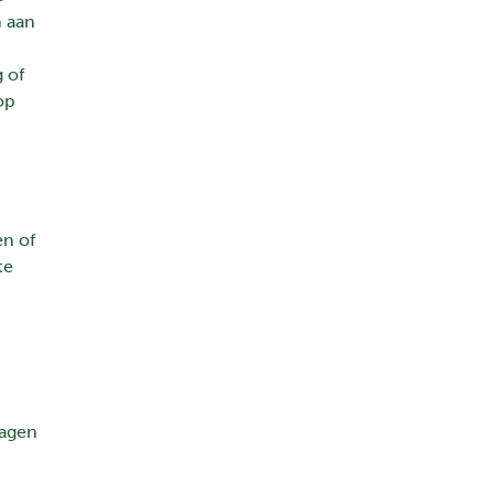
n aan
 of
op
en of
te
lagen