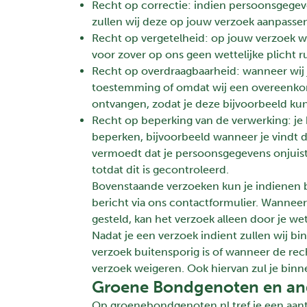
Recht op correctie: indien persoonsgegeven
zullen wij deze op jouw verzoek aanpassen.
Recht op vergetelheid: op jouw verzoek w
voor zover op ons geen wettelijke plicht r
Recht op overdraagbaarheid: wanneer wij
toestemming of omdat wij een overeenkom
ontvangen, zodat je deze bijvoorbeeld ku
Recht op beperking van de verwerking: je
beperken, bijvoorbeeld wanneer je vindt 
vermoedt dat je persoonsgegevens onjuist
totdat dit is gecontroleerd.
Bovenstaande verzoeken kun je indienen 
bericht via ons
contactformulier
. Wanneer 
gesteld, kan het verzoek alleen door je w
Nadat je een verzoek indient zullen wij 
verzoek buitensporig is of wanneer de re
verzoek weigeren. Ook hiervan zul je bi
Groene Bondgenoten en an
Op groenebondgenoten.nl tref je een aanta