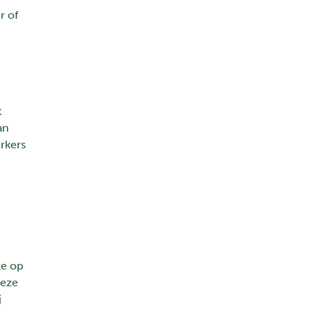
r of
t
an
rkers
ze op
deze
j