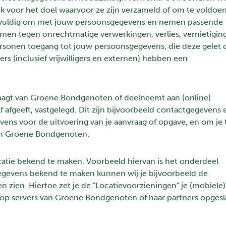
k voor het doel waarvoor ze zijn verzameld of om te voldoe
rgvuldig om met jouw persoonsgegevens en nemen passende
men tegen onrechtmatige verwerkingen, verlies, vernietiging
rsonen toegang tot jouw persoonsgegevens, die deze gelet 
s (inclusief vrijwilligers en externen) hebben een
raagt van Groene Bondgenoten of deelneemt aan (online)
f afgeeft, vastgelegd. Dit zijn bijvoorbeeld contactgegevens 
ens voor de uitvoering van je aanvraag of opgave, en om je 
an Groene Bondgenoten.
catie bekend te maken. Voorbeeld hiervan is het onderdeel
gegevens bekend te maken kunnen wij je bijvoorbeeld de
en zien. Hiertoe zet je de "Locatievoorzieningen" je (mobiele)
 op servers van Groene Bondgenoten of haar partners opges