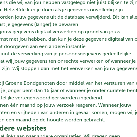
s die wij van jou hebben vastgelegd niet juist blijken te zijn
 Hetzelfde kun je doen als je gegevens onvolledig zijn.
orden jouw gegevens uit de database verwijderd. Dit kan all
ust je gegevens (langer) te bewaren.
 jouw gegevens digitaal verwerken op grond van jouw
st met jou hebben, dan kun je deze gegevens digitaal van 
nt doorgeven aan een andere instantie.
 kunt de verwerking van je persoonsgegevens gedeeltelijke
dat wij jouw gegevens ten onrechte verwerken of wanneer je
 zijn. Wij stoppen dan met het verwerken van jouw gegevens
bij Groene Bondgenoten door middel van het versturen van
je jonger bent dan 16 jaar of wanneer je onder curatele ben
ettelijke vertegenwoordiger worden ingediend.
binnen één maand op jouw verzoek reageren. Wanneer jouw
chten en vrijheden van anderen in gevaar komen, mogen wij 
nnen één maand op de hoogte worden gebracht.
dere websites
l links aan naar andere organisaties. Wij dragen geen