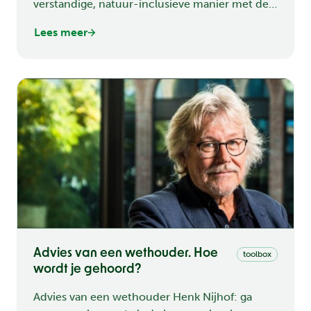
verstandige, natuur-inclusieve manier met de
energietransitie omgaan is het mogelijk het
Lees meer
effect op de meest kwetsbare natuur te
minimaliseren. Door mee te denken - dus niet
tégen -...
Advies van een wethouder. Hoe
toolbox
wordt je gehoord?
Advies van een wethouder Henk Nijhof: ga