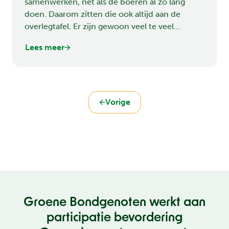
samenwerken, net als de boeren al zo lang
doen. Daarom zitten die ook altijd aan de
overlegtafel. Er zijn gewoon veel te veel
natuurclubs, die nu versnipperd opkomen voor
Lees meer
natuurbelangen. Welke adviezen heeft Henk
Nijhof nog meer?
Vorige
Groene Bondgenoten werkt aan
participatie bevordering