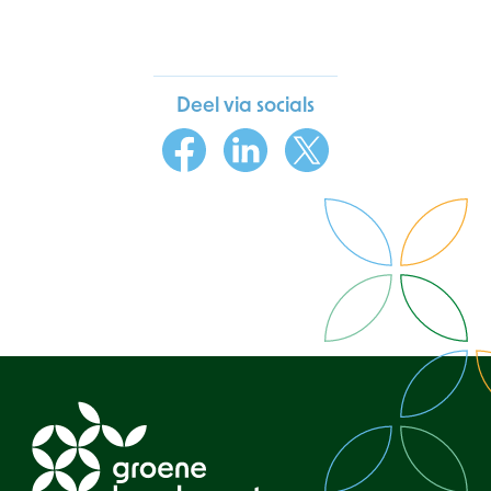
Deel via socials
Facebook
LinkedIn
X