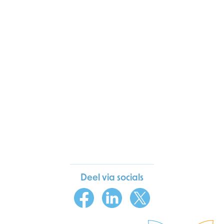
Deel via socials
Facebook
LinkedIn
X